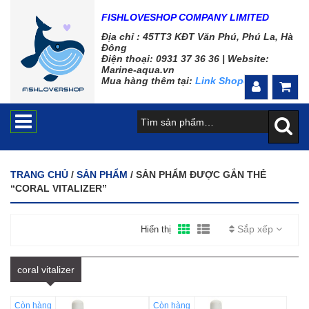
FISHLOVESHOP COMPANY LIMITED
Địa chỉ : 45TT3 KĐT Văn Phú, Phú La, Hà
Đông
Điện thoại: 0931 37 36 36 |
Website:
Marine-aqua.vn
Mua hàng thêm tại:
Link Shopee
TRANG CHỦ
/
SẢN PHẨM
/ SẢN PHẨM ĐƯỢC GẮN THẺ
“CORAL VITALIZER”
Sắp xếp
Hiển thị
coral vitalizer
Còn hàng
Còn hàng