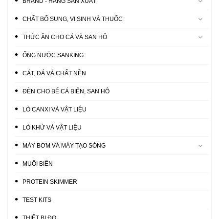
BRAND - HÃNG SẢN XUẤT
CHẤT BỔ SUNG, VI SINH VÀ THUỐC
THỨC ĂN CHO CÁ VÀ SAN HÔ
ỐNG NƯỚC SANKING
CÁT, ĐÁ VÀ CHẤT NỀN
ĐÈN CHO BỂ CÁ BIỂN, SAN HÔ
LÒ CANXI VÀ VẬT LIỆU
LÒ KHỬ VÀ VẬT LIỆU
MÁY BƠM VÀ MÁY TẠO SÓNG
MUỐI BIỂN
PROTEIN SKIMMER
TEST KITS
THIẾT BỊ ĐO