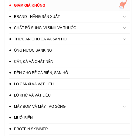
GIẢM GIÁ KHỦNG
BRAND - HÃNG SẢN XUẤT
CHẤT BỔ SUNG, VI SINH VÀ THUỐC
THỨC ĂN CHO CÁ VÀ SAN HÔ
ỐNG NƯỚC SANKING
CÁT, ĐÁ VÀ CHẤT NỀN
ĐÈN CHO BỂ CÁ BIỂN, SAN HÔ
LÒ CANXI VÀ VẬT LIỆU
LÒ KHỬ VÀ VẬT LIỆU
MÁY BƠM VÀ MÁY TẠO SÓNG
MUỐI BIỂN
PROTEIN SKIMMER