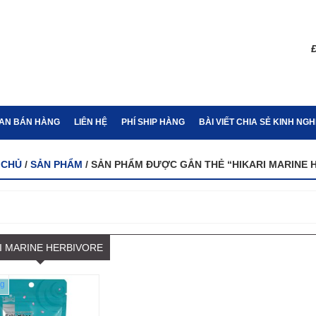
Đ
IAN BÁN HÀNG
LIÊN HỆ
PHÍ SHIP HÀNG
BÀI VIẾT CHIA SẺ KINH NG
 CHỦ
/
SẢN PHẨM
/ SẢN PHẨM ĐƯỢC GẮN THẺ “HIKARI MARINE 
I MARINE HERBIVORE
g