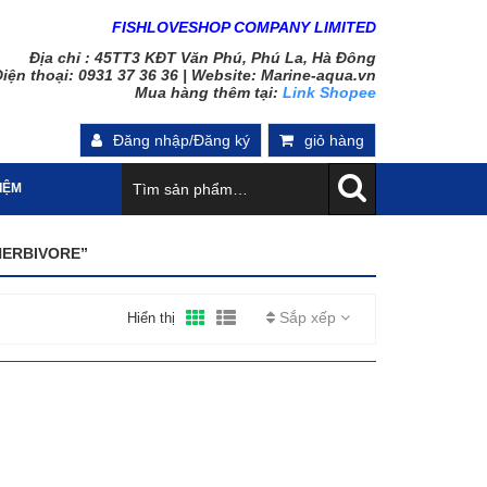
FISHLOVESHOP COMPANY LIMITED
Địa chỉ : 45TT3 KĐT Văn Phú, Phú La, Hà Đông
iện thoại: 0931 37 36 36 |
Website: Marine-aqua.vn
Mua hàng thêm tại:
Link Shopee
Đăng nhập/Đăng ký
giỏ hàng
HIỆM
HERBIVORE”
Sắp xếp
Hiển thị