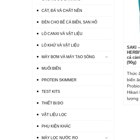
CÁT, ĐÁ VÀ CHẤT NỀN
ĐÈN CHO BỂ CÁ BIỂN, SAN HÔ
LÒ CANXI VÀ VẬT LIỆU
LÒ KHỬ VÀ VẬT LIỆU
SAKI 
HERBI
MÁY BƠM VÀ MÁY TẠO SÓNG
cá cản
(90g)
MUỐI BIỂN
Thức ă
biển ă
PROTEIN SKIMMER
Probio
TEST KITS
Hikari
lượng
THIẾT BỊ ĐO
VẬT LIỆU LỌC
PHỤ KIỆN KHÁC
MÁY LỌC NƯỚC RO