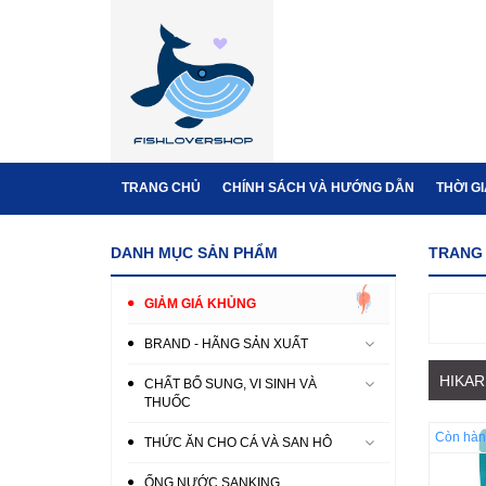
TRANG CHỦ
CHÍNH SÁCH VÀ HƯỚNG DẪN
THỜI G
DANH MỤC SẢN PHẨM
TRANG
GIẢM GIÁ KHỦNG
BRAND - HÃNG SẢN XUẤT
HIKAR
CHẤT BỔ SUNG, VI SINH VÀ
THUỐC
Còn hàn
THỨC ĂN CHO CÁ VÀ SAN HÔ
ỐNG NƯỚC SANKING