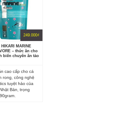
249.000
₫
– HIKARI MARINE
VORE – thức ăn cho
h biển chuyên ăn tảo
n cao cấp cho cá
n rong, công nghệ
tics tuyệt hảo của
 Nhật Bản, trọng
 90gram.