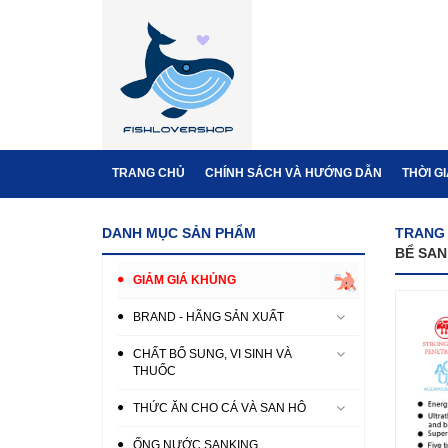
TRANG CHỦ
CHÍNH SÁCH VÀ HƯỚNG DẪN
THỜI G
DANH MỤC SẢN PHẨM
TRANG
BỂ SAN
GIẢM GIÁ KHỦNG
BRAND - HÃNG SẢN XUẤT
CHẤT BỔ SUNG, VI SINH VÀ
THUỐC
THỨC ĂN CHO CÁ VÀ SAN HÔ
ỐNG NƯỚC SANKING