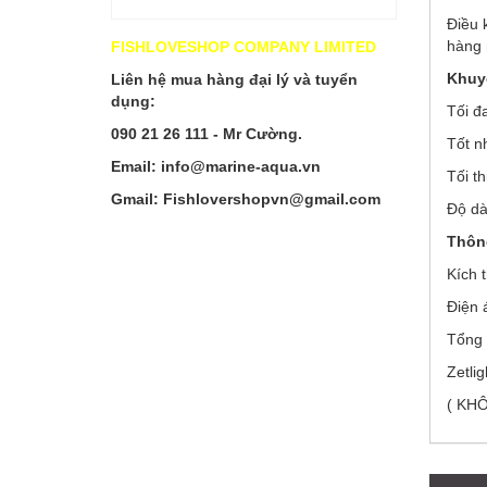
Điều 
hàng 
FISHLOVESHOP COMPANY LIMITED
Khuyế
Liên hệ mua hàng đại lý và tuyển
dụng:
Tối đ
090 21 26 111 - Mr Cường.
Tốt n
Email: info@marine-aqua.vn
Tối t
Gmail: Fishlovershopvn@gmail.com
Độ dà
Thông
Kích 
Điện 
Tổng 
Zetli
( KH