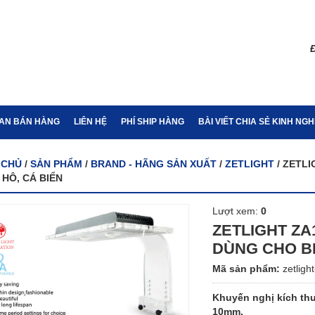
Đ
IAN BÁN HÀNG
LIÊN HỆ
PHÍ SHIP HÀNG
BÀI VIẾT CHIA SẺ KINH NG
 CHỦ
/
SẢN PHẨM
/
BRAND - HÃNG SẢN XUẤT
/
ZETLIGHT
/ ZETLI
 HÔ, CÁ BIỂN
Lượt xem:
0
ZETLIGHT ZA
DÙNG CHO BỂ
Mã sản phẩm:
zetligh
Khuyến nghị kích thư
10mm.