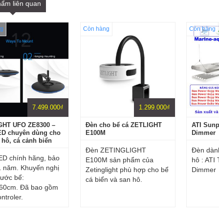
ẩm liên quan
g
Còn hàng
Còn hàng
7.499.000
₫
1.299.000
₫
GHT UFO ZE8300 –
Đèn cho bể cá ZETLIGHT
ATI Sunp
ED chuyên dùng cho
E100M
Dimmer
 hô, cá cảnh biển
Đèn ZETINGLIGHT
Đèn dàn
ED chính hãng, bảo
E100M sản phẩm của
hô : ATI
1 năm. Khuyến nghị
Zetinglight phù hợp cho bể
Dimmer
hước bể:
cá biển và san hô.
.60cm. Đã bao gồm
ntroler.