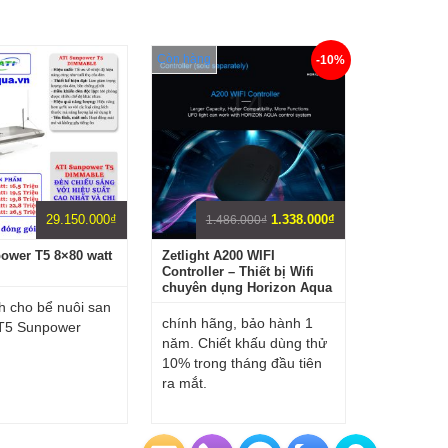
Còn hàng
-10%
Giá
Giá
29.150.000
₫
1.338.000
₫
1.486.000
₫
gốc
hiện
là:
tại
ower T5 8×80 watt
Zetlight A200 WIFI
Controller – Thiết bị Wifi
1.486.000₫.
là:
chuyên dụng Horizon Aqua
1.338.000₫.
h cho bể nuôi san
chính hãng, bảo hành 1
 T5 Sunpower
năm. Chiết khấu dùng thử
10% trong tháng đầu tiên
ra mắt.