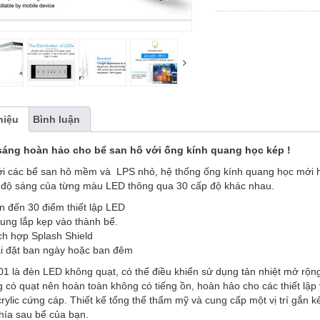
hiệu
Bình luận
áng hoàn hảo cho bể san hô với ống kính quang học kép !
ới các bể san hô mềm và LPS nhỏ, hệ thống ống kính quang học mới h
 độ sáng của từng màu LED thông qua 30 cấp độ khác nhau.
n đến 30 điểm thiết lập LED
ung lắp kẹp vào thành bể.
ch hợp Splash Shield
i đặt ban ngày hoặc ban đêm
1 là đèn LED không quạt, có thể điều khiển sử dụng tản nhiệt mở rộng 
 có quạt nên hoàn toàn không có tiếng ồn, hoàn hảo cho các thiết l
crylic cứng cáp. Thiết kế tổng thể thẩm mỹ và cung cấp một vị trí gắn
hía sau bể của bạn.