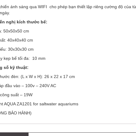
khiển ánh sáng qua WIFI cho phép bạn thiết lập riêng cường độ của từ
ngày.
n nghị kích thước bể:
a: 50x50x50 cm
hất: 40x40x40 cm
hiểu: 30x30x30 cm
y kẹp bể tối đa: 10 mm
 số kỹ thuật:
thước đèn: (L x W x H): 26 x 22 x 17 cm
áp đầu vào – 100v – 240V AC
công suất – 19W
ght AQUA ZA1201 for saltwater aquariums
ÔNG BẢO HÀNH)