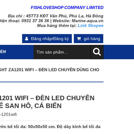
FISHLOVESHOP COMPANY LIMITED
Địa chỉ : 45TT3 KĐT Văn Phú, Phú La, Hà Đông
iện thoại: 0931 37 36 36 |
Website: Marine-aqua.vn
Mua hàng thêm tại:
Link Shopee
Đăng nhập/Đăng ký
giỏ hàng
HIỆM
GHT ZA1201 WIFI – ĐÈN LED CHUYÊN DÙNG CHO
1201 WIFI – ĐÈN LED CHUYÊN
 SAN HÔ, CÁ BIỂN
t-1201wifi
ớc bể tối đa: 50x50x50 cm. Độ dày kính bể tối đa