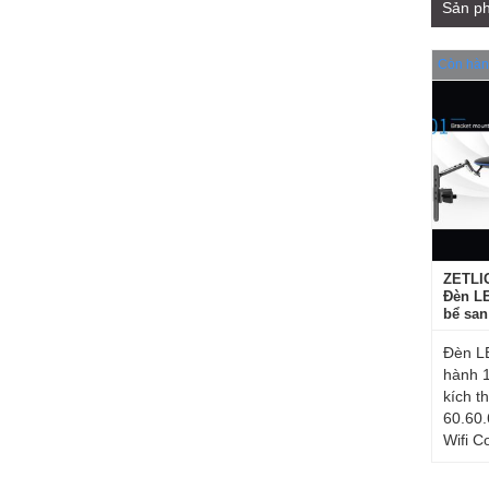
Sản ph
Còn hàn
ZETLI
Đèn L
bể san
Đèn L
hành 
kích t
60.60
Wifi Co