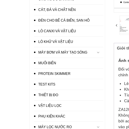
CÁT, ĐÁ VÀ CHẤT NỀN
ĐÈN CHO BỂ CÁ BIỂN, SAN HÔ
LÒ CANXI VÀ VẬT LIỆU
LÒ KHỬ VÀ VẬT LIỆU
Giới t
MÁY BƠM VÀ MÁY TẠO SÓNG
Ánh s
MUỐI BIỂN
Đối v
PROTEIN SKIMMER
chỉnh
Lê
TEST KITS
Kh
Tí
THIẾT BỊ ĐO
Cà
VẬT LIỆU LỌC
ZA120
Không
PHỤ KIỆN KHÁC
bởi a
vào p
MÁY LỌC NƯỚC RO