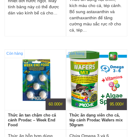
nhiệt đới nước ngọt. Máy
kích màu cho cá, tép cảnh.
tính bảng này có thể được
Bổ sung astaxanthin và
dán vào kính bể cá cho…
canthaxanthin để tăng
cường màu sắc rực rỡ cho
cá, tép…
Còn hàng
Còn hàng
60.000
₫
95.000
₫
Thức ăn tan chậm cho cá
Thức ăn dạng viên cho cá,
cảnh Prodac – Week End
tép cảnh Prodac Wafers mix
Food
50gram
Thức ăn hỗn hợp dùng
Chứa Omega 3 và 6,