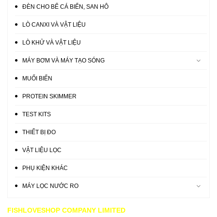
ĐÈN CHO BỂ CÁ BIỂN, SAN HÔ
LÒ CANXI VÀ VẬT LIỆU
LÒ KHỬ VÀ VẬT LIỆU
MÁY BƠM VÀ MÁY TẠO SÓNG
MUỐI BIỂN
PROTEIN SKIMMER
TEST KITS
THIẾT BỊ ĐO
VẬT LIỆU LỌC
PHỤ KIỆN KHÁC
MÁY LỌC NƯỚC RO
FISHLOVESHOP COMPANY LIMITED