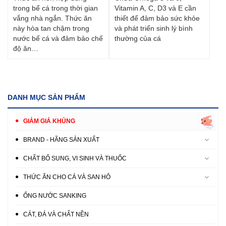
trong bể cá trong thời gian
Vitamin A, C, D3 và E cần
vắng nhà ngắn. Thức ăn
thiết để đảm bảo sức khỏe
này hòa tan chậm trong
và phát triển sinh lý bình
nước bể cá và đảm bảo chế
thường của cá
độ ăn…
DANH MỤC SẢN PHẨM
GIẢM GIÁ KHỦNG
BRAND - HÃNG SẢN XUẤT
CHẤT BỔ SUNG, VI SINH VÀ THUỐC
THỨC ĂN CHO CÁ VÀ SAN HÔ
ỐNG NƯỚC SANKING
CÁT, ĐÁ VÀ CHẤT NỀN