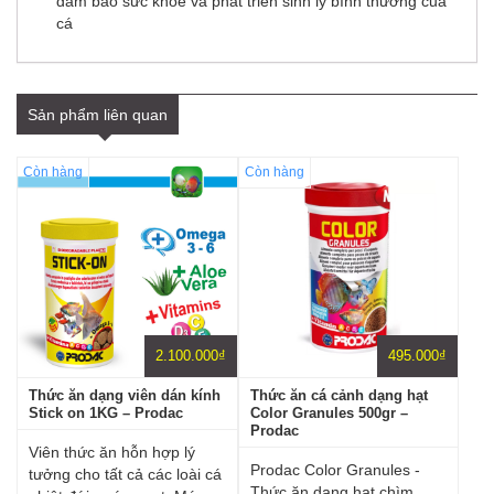
đảm bảo sức khỏe và phát triển sinh lý bình thường của
cá
Sản phẩm liên quan
Còn hàng
Còn hàng
2.100.000
₫
495.000
₫
Thức ăn dạng viên dán kính
Thức ăn cá cảnh dạng hạt
Stick on 1KG – Prodac
Color Granules 500gr –
Prodac
Viên thức ăn hỗn hợp lý
Prodac Color Granules -
tưởng cho tất cả các loài cá
Thức ăn dạng hạt chìm,