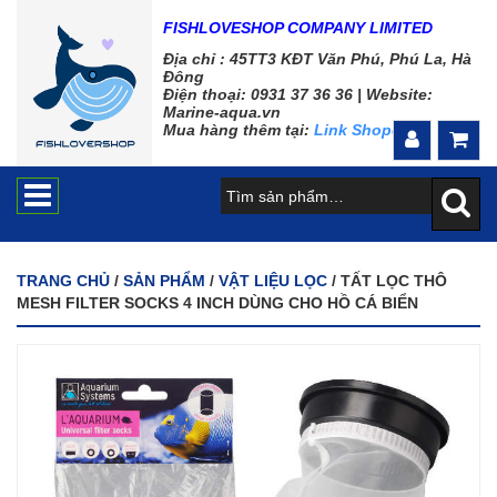
FISHLOVESHOP COMPANY LIMITED
Địa chỉ : 45TT3 KĐT Văn Phú, Phú La, Hà
Đông
Điện thoại: 0931 37 36 36 |
Website:
Marine-aqua.vn
Mua hàng thêm tại:
Link Shopee
TRANG CHỦ
/
SẢN PHẨM
/
VẬT LIỆU LỌC
/ TẤT LỌC THÔ
MESH FILTER SOCKS 4 INCH DÙNG CHO HỒ CÁ BIỂN