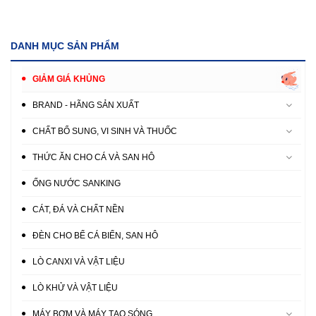
DANH MỤC SẢN PHẨM
GIẢM GIÁ KHỦNG
BRAND - HÃNG SẢN XUẤT
CHẤT BỔ SUNG, VI SINH VÀ THUỐC
THỨC ĂN CHO CÁ VÀ SAN HÔ
ỐNG NƯỚC SANKING
CÁT, ĐÁ VÀ CHẤT NỀN
ĐÈN CHO BỂ CÁ BIỂN, SAN HÔ
LÒ CANXI VÀ VẬT LIỆU
LÒ KHỬ VÀ VẬT LIỆU
MÁY BƠM VÀ MÁY TẠO SÓNG