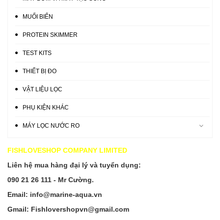
MUỐI BIỂN
PROTEIN SKIMMER
TEST KITS
THIẾT BỊ ĐO
VẬT LIỆU LỌC
PHỤ KIỆN KHÁC
MÁY LỌC NƯỚC RO
FISHLOVESHOP COMPANY LIMITED
Liên hệ mua hàng đại lý và tuyển dụng:
090 21 26 111 - Mr Cường.
Email: info@marine-aqua.vn
Gmail: Fishlovershopvn@gmail.com