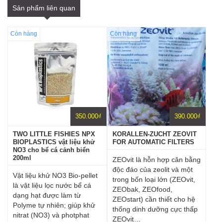
Sản phẩm liên quan
Còn hàng
Còn hàng
350.000
₫
390.000
₫
TWO LITTLE FISHIES NPX
KORALLEN-ZUCHT ZEOVIT
BIOPLASTICS vật liệu khử
FOR AUTOMATIC FILTERS
NO3 cho bể cá cảnh biển
200ml
ZEOvit là hỗn hợp cân bằng
độc đáo của zeolit ​​và một
Vật liệu khử NO3 Bio-pellet
trong bốn loại lớn (ZEOvit,
là vật liệu lọc nước bể cá
ZEObak, ZEOfood,
dạng hạt được làm từ
ZEOstart) cần thiết cho hệ
Polyme tự nhiên; giúp khử
thống dinh dưỡng cực thấp
nitrat (NO3) và photphat
ZEOvit…