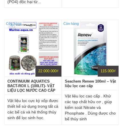
(PO4) độc hại từ…
Còn hàng
Còn hàng
22.000.000
₫
115.000
₫
CONTINUUM AQUATICS
Seachem Renew 100ml – Vật
BACT-ROX L (100LIT)- VẬT
liệu lọc cao cấp
LIỆU LỌC NƯỚC CAO CẤP
Vật liệu lọc cao cấp . Khử
Vật liệu lọc cực kỳ xốp được
các tạp chất hữu cơ , giúp
thiết kế sử dụng trong tất cả
kiểm soát Nitrate và
các bể cá và hệ thống thủy
Phosphate . Dùng được cho
sinh để lọc sinh học.
bể thủy sinh