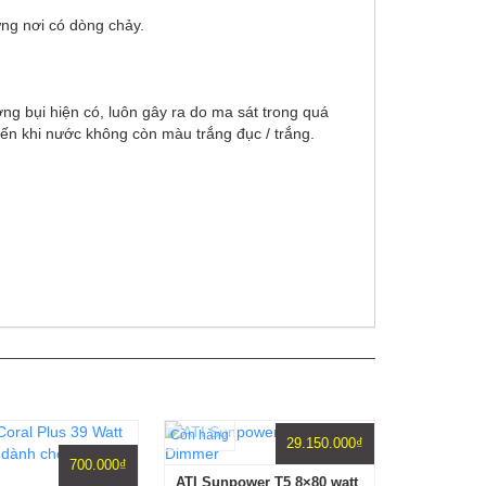
ững nơi có dòng chảy.
ng bụi hiện có, luôn gây ra do ma sát trong quá
ến khi nước không còn màu trắng đục / trắng.
Còn hàng
29.150.000
₫
700.000
₫
ATI Sunpower T5 8×80 watt