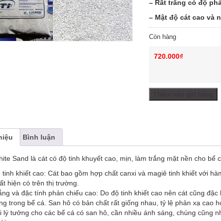
– Rất trắng có độ ph
– Mật độ cát cao và 
Còn hàng
720.000
₫
Thêm vào giỏ hàng
hiệu
Bình luận
White Sand là cát có độ tinh khuyết cao, mịn, làm trắng mặt nền cho bể
 tinh khiết cao: Cát bao gồm hợp chất canxi và magiê tinh khiết với h
ất hiện có trên thị trường.
ắng và đặc tính phản chiếu cao: Do độ tinh khiết cao nên cát cũng đặc 
ng trong bể cá. San hô có bản chất rất giống nhau, tỷ lệ phản xạ cao hơn
i lý tưởng cho các bể cá có san hô, cần nhiều ánh sáng, chúng cũng n