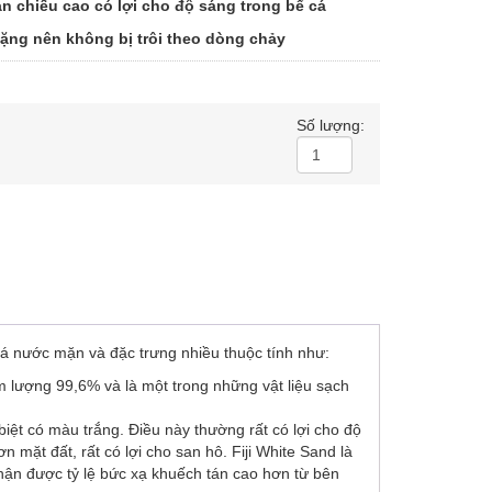
ản chiếu cao có lợi cho độ sáng trong bể cá
nặng nên không bị trôi theo dòng chảy
Số lượng:
 cá nước mặn và đặc trưng nhiều thuộc tính như:
àm lượng 99,6% và là một trong những vật liệu sạch
biệt có màu trắng. Điều này thường rất có lợi cho độ
 mặt đất, rất có lợi cho san hô. Fiji White Sand là
hận được tỷ lệ bức xạ khuếch tán cao hơn từ bên