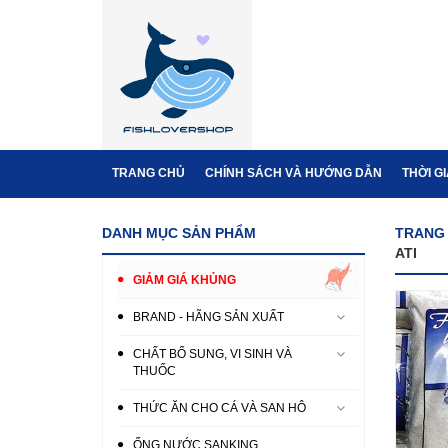
TRANG CHỦ
CHÍNH SÁCH VÀ HƯỚNG DẪN
THỜI G
DANH MỤC SẢN PHẨM
TRANG
ATI
GIẢM GIÁ KHỦNG
BRAND - HÃNG SẢN XUẤT
CHẤT BỔ SUNG, VI SINH VÀ
THUỐC
THỨC ĂN CHO CÁ VÀ SAN HÔ
ỐNG NƯỚC SANKING